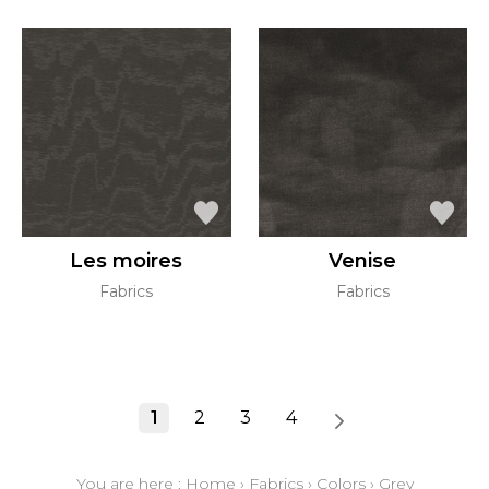
Les moires
Venise
Fabrics
Fabrics
1
2
3
4
You are here :
Home
›
Fabrics
›
Colors
›
Grey