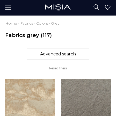
Home
›
Fabrics
›
Colors
›
Grey
Fabrics grey
(117)
Advanced search
Reset filters