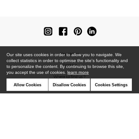
Newsletter
Our site uses cookies in order to allow you to navigate. We
collect statistics in order to optimise the site's functionality and
Contact
to personalize the content. By continuing to browse this site,
you accept the use of cookies.
learn more
Where to find us ?
Allow Cookies
Disallow Cookies
Cookies Settings
Contract
Glossary
Symbols
Press
Cookies